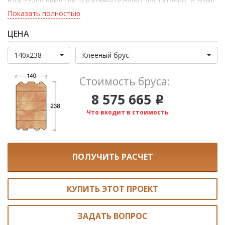
благодаря чему света в комнате будет достаточно. В доме
всего 4 спальни, одна из которых на втором этаже. Также
Показать полностью
предусмотрено место для детской комнаты.
ЦЕНА
140x238
Клееный брус
Стоимость бруса:
8 575 665
i
Что входит в стоимость
ПОЛУЧИТЬ РАСЧЕТ
КУПИТЬ ЭТОТ ПРОЕКТ
ЗАДАТЬ ВОПРОС