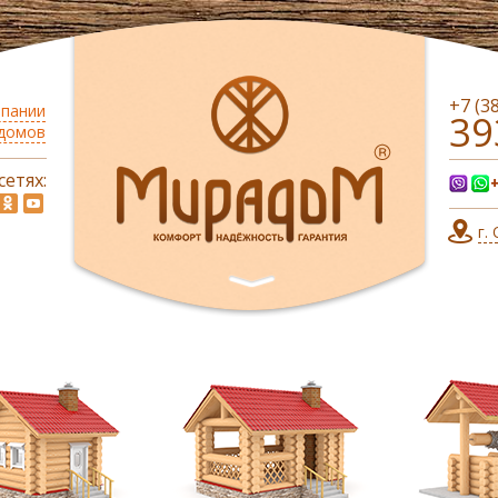
+7 (3
мпании
39
 домов
сетях:
г.