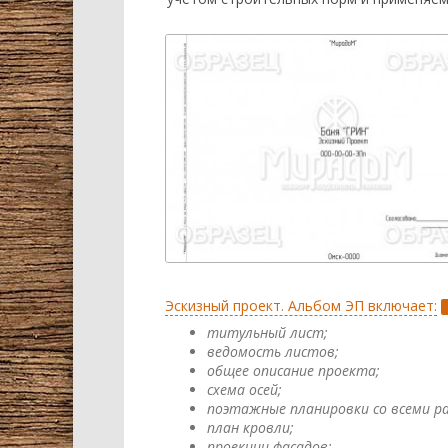
Эскизный проект. Альбом ЭП включает:
титульный лист;
ведомость листов;
общее описание проекта;
схема осей;
поэтажные планировки со всеми р
план кровли;
проекции фасадов;