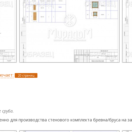
лючает:
20 страниц
 сруба.
нно для производства стенового комплекта бревна/бруса на за