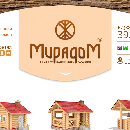
+7 (3
мпании
39
 домов
сетях:
г.