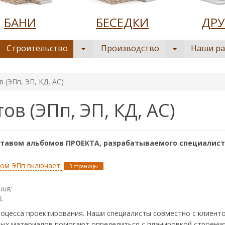
БАНИ
БЕСЕДКИ
ДРУ
Строительство
Производство
Наши р
 (ЭПп, ЭП, КД, АС)
в (ЭПп, ЭП, КД, АС)
ставом альбомов ПРОЕКТА, разрабатываемого специали
бом ЭПп включает:
3 страницы
ния;
.
роцесса проектирования. Наши специалисты совместно с клиент
ых материалов помогают определиться с планировкой строения