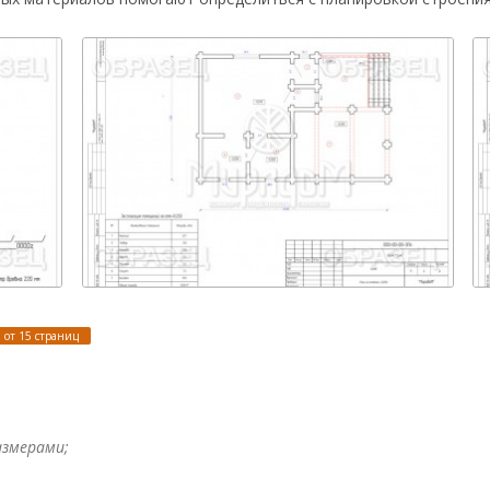
от 15 страниц
азмерами;