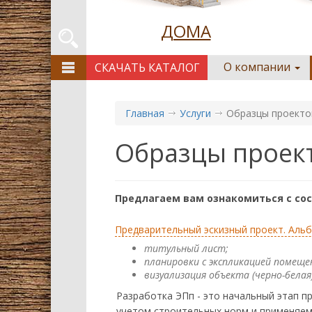
ДОМА
О компании
СКАЧАТЬ КАТАЛОГ
Главная
Услуги
Образцы проектов
Образцы проекто
Предлагаем вам ознакомиться с со
Предварительный эскизный проект. Аль
титульный лист;
планировки с экспликацией помеще
визуализация объекта (черно-белая)
Разработка ЭПп - это начальный этап п
учетом строительных норм и применяем