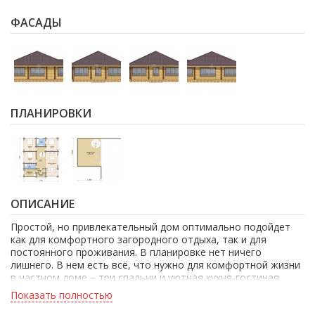
ФАСАДЫ
ПЛАНИРОВКИ
ОПИСАНИЕ
Простой, но привлекательный дом оптимально подойдет
как для комфортного загородного отдыха, так и для
постоянного проживания. В планировке нет ничего
лишнего. В нем есть всё, что нужно для комфортной жизни
в частном доме – три спальни и уютная кухня-гостиная.
Также в данном проекте подразумевается антресоль,
Показать полностью
которая послужит отличным рабочим местом или