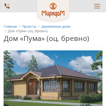
Toggl
navig
Главная
Проекты
Деревянные дома
Дом «Пума» (оц. бревно)
Дом «Пума» (оц. бревно)