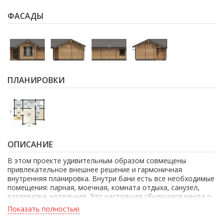
ФАСАДЫ
ПЛАНИРОВКИ
ОПИСАНИЕ
В этом проекте удивительным образом совмещены
привлекательное внешнее решение и гармоничная
внутренняя планировка. Внутри бани есть все необходимые
помещения: парная, моечная, комната отдыха, санузел,
раздевалка, котельная. Это настоящая сбывшаяся мечта о
здоровой жизни и полноценном отдыхе на лоне природы.
Показать полностью