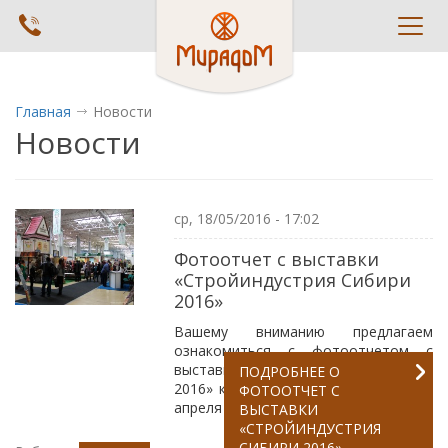
Toggl
navig
Главная
Новости
Новости
ср, 18/05/2016 - 17:02
Фотоотчет с выставки
«Стройиндустрия Сибири
2016»
Вашему вниманию предлагаем
ознакомиться с фотоотчетом с
выставки «Стройиндустрия Сибири
ПОДРОБНЕЕ
О
2016» которая проходила с 14 по 16
ФОТООТЧЕТ С
апреля в областном ЭКСПОЦЕНТРЕ.
ВЫСТАВКИ
«СТРОЙИНДУСТРИЯ
СИБИРИ 2016»