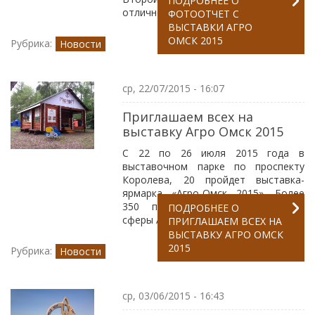
ПОДРОБНЕЕ
О
отлично, погода была прекрасная.
ФОТООТЧЕТ С
ВЫСТАВКИ АГРО
ОМСК 2015
Рубрика:
Новости
ср, 22/07/2015 - 16:07
Приглашаем всех на
выставку Агро Омск 2015
С 22 по 26 июля 2015 года в
выставочном парке по проспекту
Королева, 20 пройдет выставка-
ярмарка «Агро-Омск 2015». Более
350 предприятий и организаций
ПОДРОБНЕЕ
О
сферы АПК из 18 регионов России.
ПРИГЛАШАЕМ ВСЕХ НА
ВЫСТАВКУ АГРО ОМСК
2015
Рубрика:
Новости
ср, 03/06/2015 - 16:43