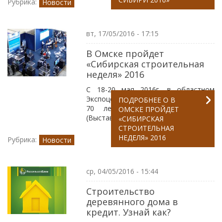
Рубрика:
Новости
вт, 17/05/2016 - 17:15
В Омске пройдет
«Сибирская строительная
неделя» 2016
С 18-20 мая 2016г. в областном
Экспоцентре г. Омск, по адресу ул .
ПОДРОБНЕЕ
О В
70 лет Октября, д. 25, к 2
ОМСКЕ ПРОЙДЕТ
(Выставочный центр «Континент»)
«СИБИРСКАЯ
СТРОИТЕЛЬНАЯ
НЕДЕЛЯ» 2016
Рубрика:
Новости
ср, 04/05/2016 - 15:44
Строительство
деревянного дома в
кредит. Узнай как?