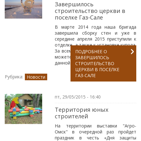
Завершилось
строительство церкви в
поселке Газ-Сале
В марте 2014 года наша бригада
завершила сборку стен и уже в
середине апреля 2015 приступили к
отделке, а также к установке купола.
За всеми этапами строительства вы
ПОДРОБНЕЕ
О
можете проследить по фото в
ЗАВЕРШИЛОСЬ
данной статье...
СТРОИТЕЛЬСТВО
ЦЕРКВИ В ПОСЕЛКЕ
ГАЗ-САЛЕ
Рубрика:
Новости
пт, 29/05/2015 - 16:40
Территория юных
строителей
На территории выставки "Агро-
Омск" в очередной раз пройдет
праздник в честь «Дня защиты