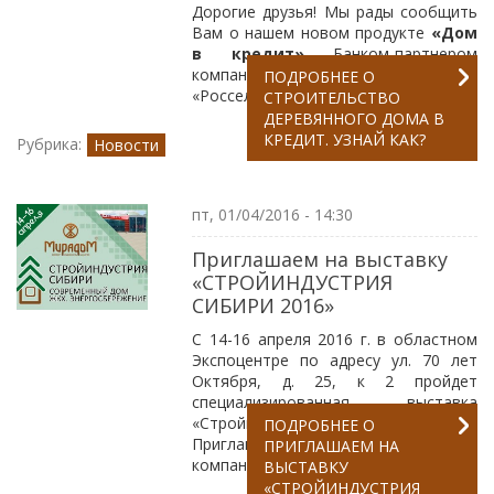
Дорогие друзья! Мы рады сообщить
Вам о нашем новом продукте
«Дом
в кредит»
Банком-партнером
компании «МирадоМ» стал АО
ПОДРОБНЕЕ
О
«Россельхозбанк»!
СТРОИТЕЛЬСТВО
ДЕРЕВЯННОГО ДОМА В
КРЕДИТ. УЗНАЙ КАК?
Рубрика:
Новости
пт, 01/04/2016 - 14:30
Приглашаем на выставку
«СТРОЙИНДУСТРИЯ
СИБИРИ 2016»
С 14-16 апреля 2016 г. в областном
Экспоцентре по адресу ул. 70 лет
Октября, д. 25, к 2 пройдет
специализированная выставка
«Стройиндустрия Сибири».
ПОДРОБНЕЕ
О
Приглашаем посетить стенд нашей
ПРИГЛАШАЕМ НА
компании С7.
ВЫСТАВКУ
«СТРОЙИНДУСТРИЯ