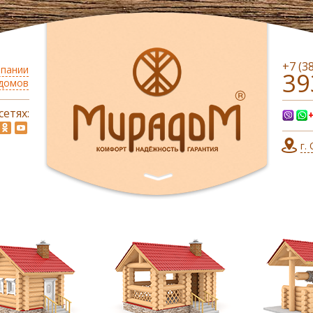
+7 (3
мпании
39
 домов
сетях:
г.